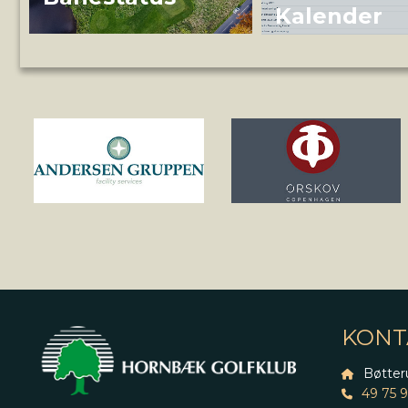
Kalender
KONT
Bøtter
49 75 