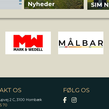
Nyheder
SIM 
AKT OS
FØLG OS
upvej 2 C, 3100 Hornbæk
95 70