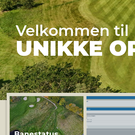
Velkommen til
UNIKKE O
Banestatus