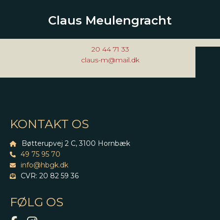
Claus Meulengracht
20 44 71 33
claus-m@mail.dk
KONTAKT OS
Bøtterupvej 2 C, 3100 Hornbæk
49 75 95 70
info@hbgk.dk
CVR: 20 82 59 36
FØLG OS