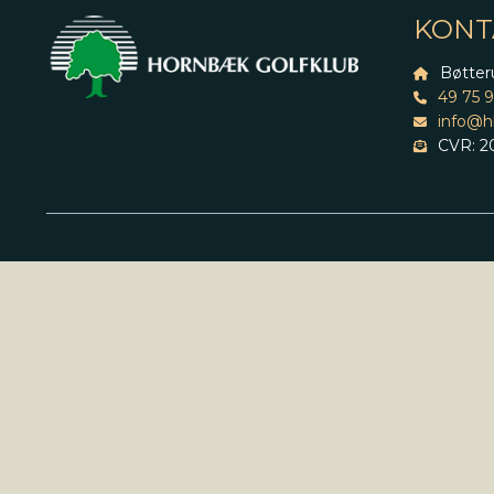
KONT
Bøtter
49 75 
info@h
CVR: 20