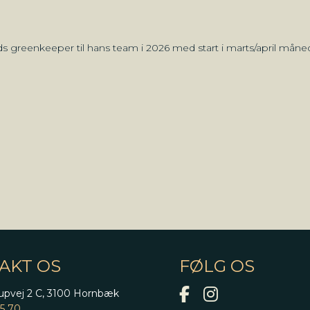
 greenkeeper til hans team i 2026 med start i marts/april måne
AKT OS
FØLG OS
upvej 2 C, 3100 Hornbæk
95 70