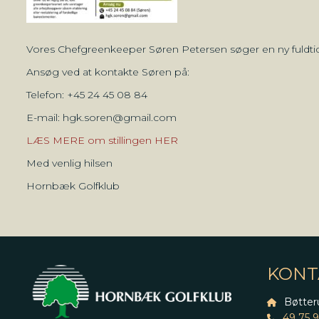
Vores Chefgreenkeeper Søren Petersen søger en ny fuldtids
Ansøg ved at kontakte Søren på:
Telefon: +45 24 45 08 84
E-mail: hgk.soren@gmail.com
LÆS MERE om stillingen HER
Med venlig hilsen
Hornbæk Golfklub
KONT
Bøtter
49 75 