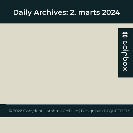
Daily Archives:
2. marts 2024
Så er vi i den grad i gang
Klub nyheder
By
Peter Juul Hansen
2. marts 2024
VENTETIDEN ER FORBI!! Vi har været igennem lidt
af hvert i både projekteringen af vores nyeste center
med nye bade og omklædningsfaciliteter og
mange gange har vi troet, at nu var vi fremme ved
målstregen og kunne gå i gang. MEN nu er
ventetiden forbi for i torsdags rykkede de første
store maskiner ind på…
© 2026 Copyright Hornbæk Golfklub | Design by:
UNIQUEPIXELS