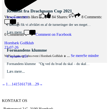
Resultat fra Drachmann Cup 2021
View Comments
likes
84
Shares:
8
Comments:
9. september 2021
0
I søndags fik vi afviklet en af de turneringer der ses meget…
Læs mere...
0 Comments
Comment on Facebook
Hornbæk Golfklub
23-07-26
Formandens klumme
...
Se mere
Se mindre
WePlayAgain og Cobra event i Hornbæk Golfklub ☀️
8. september 2021
Formandens klumme “Og ved du hvad du skal – du skal…
Læs mere...
←
1
…
14
15
16
17
18
…
29
→
KONTAKT OS
Bøtterupvej 2 C, 3100 Hornbæk