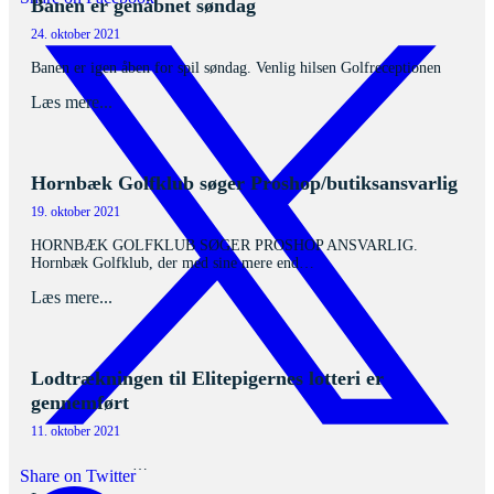
Banen er genåbnet søndag
24. oktober 2021
Banen er igen åben for spil søndag. Venlig hilsen Golfreceptionen
Læs mere...
Hornbæk Golfklub søger Proshop/butiksansvarlig
19. oktober 2021
HORNBÆK GOLFKLUB SØGER PROSHOP ANSVARLIG.
Hornbæk Golfklub, der med sine mere end…
Læs mere...
Lodtrækningen til Elitepigernes lotteri er
gennemført
11. oktober 2021
…
Share on Twitter