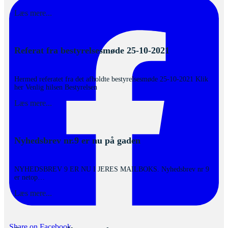
Læs mere...
Referat fra bestyrelsesmøde 25-10-2021
3. november 2021
Hermed referatet fra det afholdte bestyrelsesmøde 25-10-2021 Klik
her Venlig hilsen Bestyrelsen
Læs mere...
Nyhedsbrev nr.9 er nu på gaden
28. oktober 2021
NYHEDSBREV 9 ER NU I JERES MAILBOKS. Nyhedsbrev nr 9
er netop…
Læs mere...
Share on Facebook