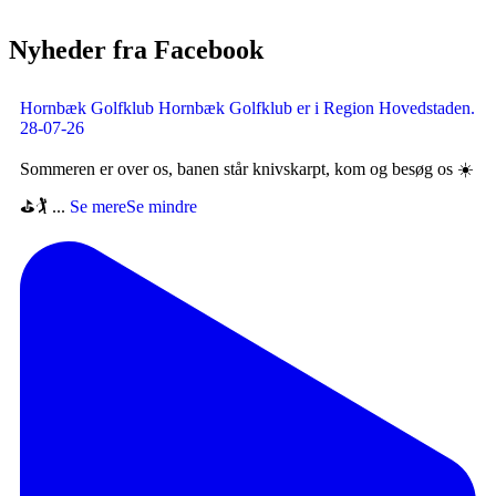
Nyheder fra Facebook
Hornbæk Golfklub
Hornbæk Golfklub er i Region Hovedstaden.
28-07-26
Sommeren er over os, banen står knivskarpt, kom og besøg os ☀️
⛳️🏌️
...
Se mere
Se mindre