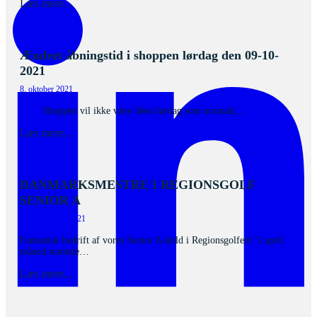
Læs mere...
Ændret åbningstid i shoppen lørdag den 09-10-
2021
8. oktober 2021
Shoppen vil ikke være åben lørdag som normalt,…
Læs mere...
DANMARKSMESTRE I REGIONSGOLF
SENIOR A
29. september 2021
Fantastisk bedrift af vores Senior A-hold i Regionsgolfen! I april
måned startede…
Læs mere...