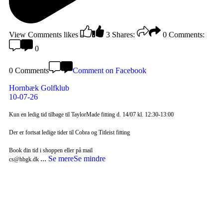
View Comments
likes
3
Shares:
0
Comments:
0
0 Comments
Comment on Facebook
Hornbæk Golfklub
10-07-26
Kun en ledig tid tilbage til TaylorMade fitting d. 14/07 kl. 12:30-13:00
Der er fortsat ledige tider til Cobra og Titleist fitting
Book din tid i shoppen eller på mail
...
Se mere
Se mindre
cs@hbgk.dk