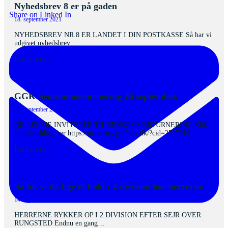
Nyhedsbrev 8 er på gaden
Share on Linked In
18. september 2021
NYHEDSBREV NR.8 ER LANDET I DIN POSTKASSE Så har vi
udgivet nyhedsbrev…
Læs mere...
GGK Sensommerturnering 26 september.
14. september 2021
GILLELEJE INVITERER TIL SENSOMMERTURNERING Klik
for tilmelding her https://tourentry.golfbox.dk/?cid=2717919
Læs mere...
Så fik vi da lige et hold i 2 division hos herrerne
14. september 2021
HERRERNE RYKKER OP I 2.DIVISION EFTER SEJR OVER
RUNGSTED Endnu en gang…