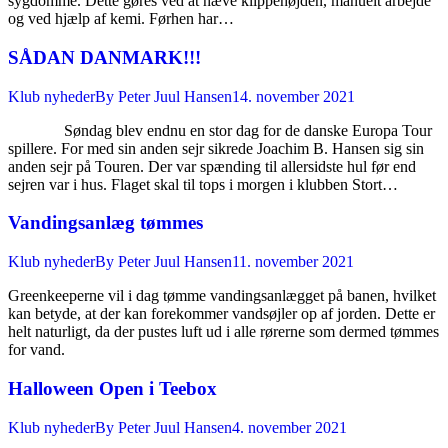
sygdomme. Dette gøres ved at hæve klippehøjden, manuelt arbejde
og ved hjælp af kemi. Førhen har…
SÅDAN DANMARK!!!
Klub nyheder
By
Peter Juul Hansen
14. november 2021
Søndag blev endnu en stor dag for de danske Europa Tour
spillere. For med sin anden sejr sikrede Joachim B. Hansen sig sin
anden sejr på Touren. Der var spænding til allersidste hul før end
sejren var i hus. Flaget skal til tops i morgen i klubben Stort…
Vandingsanlæg tømmes
Klub nyheder
By
Peter Juul Hansen
11. november 2021
Greenkeeperne vil i dag tømme vandingsanlægget på banen, hvilket
kan betyde, at der kan forekommer vandsøjler op af jorden. Dette er
helt naturligt, da der pustes luft ud i alle rørerne som dermed tømmes
for vand.
Halloween Open i Teebox
Klub nyheder
By
Peter Juul Hansen
4. november 2021