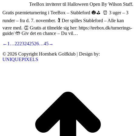
TeeBox inviterer til Halloween Open By Wilson Staff.
Gratis præmieturnering i TeeBox – Stableford 🎃⛳ ⏰ 3 uger – 3
runder – fra d. 7. november. 🏌️‍ Der spilles Stableford – Alle kan
være med. 👏 Gratis at tilmelde sig her: https://teebox.dk/turnerings-
guide/ 🤲 Giv det en chance – Du vil…
←
1
…
22
23
24
25
26
…
45
→
© 2026 Copyright Hornbæk Golfklub | Design by:
UNIQUEPIXELS