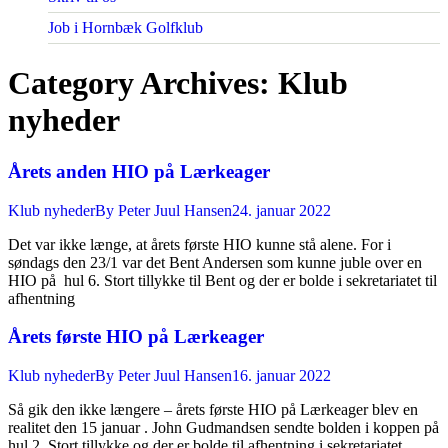
Job i Hornbæk Golfklub
Category Archives:
Klub
nyheder
Årets anden HIO på Lærkeager
Klub nyheder
By
Peter Juul Hansen
24. januar 2022
Det var ikke længe, at årets første HIO kunne stå alene. For i
søndags den 23/1 var det Bent Andersen som kunne juble over en
HIO på hul 6. Stort tillykke til Bent og der er bolde i sekretariatet til
afhentning
Årets første HIO på Lærkeager
Klub nyheder
By
Peter Juul Hansen
16. januar 2022
Så gik den ikke længere – årets første HIO på Lærkeager blev en
realitet den 15 januar . John Gudmandsen sendte bolden i koppen på
hul 2 Stort tillykke og der er bolde til afhentning i sekretariatet