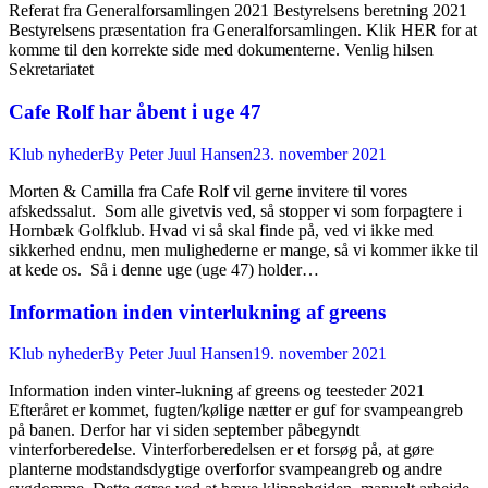
Referat fra Generalforsamlingen 2021 Bestyrelsens beretning 2021
Bestyrelsens præsentation fra Generalforsamlingen. Klik HER for at
komme til den korrekte side med dokumenterne. Venlig hilsen
Sekretariatet
Cafe Rolf har åbent i uge 47
Klub nyheder
By
Peter Juul Hansen
23. november 2021
Morten & Camilla fra Cafe Rolf vil gerne invitere til vores
afskedssalut. Som alle givetvis ved, så stopper vi som forpagtere i
Hornbæk Golfklub. Hvad vi så skal finde på, ved vi ikke med
sikkerhed endnu, men mulighederne er mange, så vi kommer ikke til
at kede os. Så i denne uge (uge 47) holder…
Information inden vinterlukning af greens
Klub nyheder
By
Peter Juul Hansen
19. november 2021
Information inden vinter-lukning af greens og teesteder 2021
Efteråret er kommet, fugten/kølige nætter er guf for svampeangreb
på banen. Derfor har vi siden september påbegyndt
vinterforberedelse. Vinterforberedelsen er et forsøg på, at gøre
planterne modstandsdygtige overforfor svampeangreb og andre