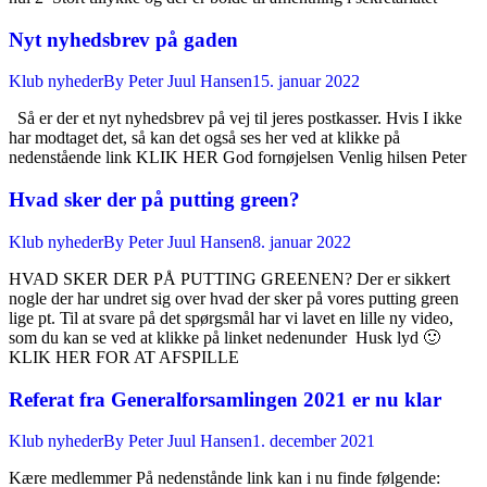
Nyt nyhedsbrev på gaden
Klub nyheder
By
Peter Juul Hansen
15. januar 2022
Så er der et nyt nyhedsbrev på vej til jeres postkasser. Hvis I ikke
har modtaget det, så kan det også ses her ved at klikke på
nedenstående link KLIK HER God fornøjelsen Venlig hilsen Peter
Hvad sker der på putting green?
Klub nyheder
By
Peter Juul Hansen
8. januar 2022
HVAD SKER DER PÅ PUTTING GREENEN? Der er sikkert
nogle der har undret sig over hvad der sker på vores putting green
lige pt. Til at svare på det spørgsmål har vi lavet en lille ny video,
som du kan se ved at klikke på linket nedenunder Husk lyd 🙂
KLIK HER FOR AT AFSPILLE
Referat fra Generalforsamlingen 2021 er nu klar
Klub nyheder
By
Peter Juul Hansen
1. december 2021
Kære medlemmer På nedenstånde link kan i nu finde følgende: